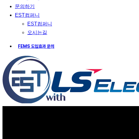
문의하기
EST컴퍼니
EST컴퍼니
오시는길
F
E
M
S
도
입
효
과
문
의