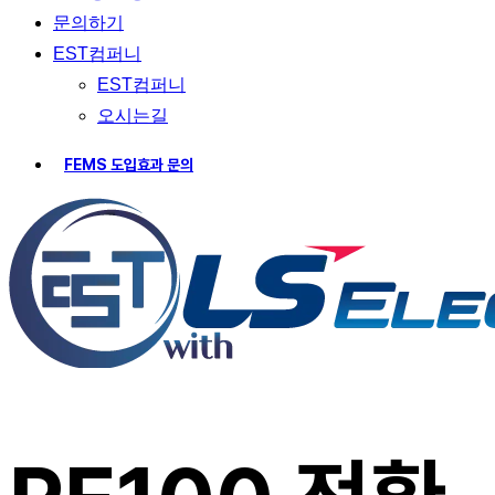
문의하기
EST컴퍼니
EST컴퍼니
오시는길
F
E
M
S
도
입
효
과
문
의